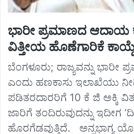
ಭಾರೀ ಪ್ರಮಾಣದ ಆದಾಯ ಕ
ವಿತ್ತೀಯ ಹೊಣೆಗಾರಿಕೆ ಕಾಯ್
ಬೆಂಗಳೂರು; ರಾಜ್ಯವನ್ನು ಭಾರೀ
ಎಂದು ಹಣಕಾಸು ಇಲಾಖೆಯು ನೀಡಿದ್ದ
ಪಡಿತರದಾರರಿಗೆ 10 ಕೆ ಜಿ ಅಕ್ಕಿ 
ಜಾರಿಗೆ ತಂದಿರುವುದನ್ನು ಇದೀಗ ‘ದಿ
ಹೊರಗೆಡವುತ್ತಿದೆ. ಅನ್ನಭಾಗ್ಯ ಯೋ