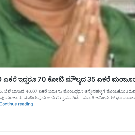
0 ಎಕರೆ ಇದ್ದರೂ 70 ಕೋಟಿ ಮೌಲ್ಯದ 35 ಎಕರೆ ಮಂಜೂ
 ರು. ಬೆಲೆ ಬಾಳುವ 40.07 ಎಕರೆ ಜಮೀನು ಹೊಂದಿದ್ದರೂ ಚನ್ನೇನಹಳ್ಳಿಗೆ ಹೊಂದಿಕೊಂಡಿ
ರ್ಕಾರವು ಮಂಜೂರು ಮಾಡಿರುವುದು ಚರ್ಚೆಗೆ ಗ್ರಾಸವಾಗಿದೆ. ಸರ್ಕಾರಿ ಜಮೀನುಗಳ ಭೂ ಮಂಜೂರ
ಜನಸೇವಾ
Continue reading
ಟ್ರಸ್ಟ್‌ಗೆ
ಗೋಮಾಳ;80
ಕೋಟಿ
ಬೆಲೆಯ