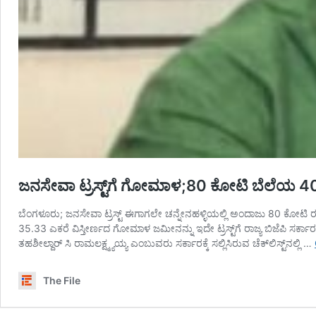
ಜನಸೇವಾ ಟ್ರಸ್ಟ್‌ಗೆ ಗೋಮಾಳ;80 ಕೋಟಿ ಬೆಲೆಯ 4
ಬೆಂಗಳೂರು; ಜನಸೇವಾ ಟ್ರಸ್ಟ್‌ ಈಗಾಗಲೇ ಚನ್ನೇನಹಳ್ಳಿಯಲ್ಲಿ ಅಂದಾಜು 80 ಕೋಟಿ
35.33 ಎಕರೆ ವಿಸ್ತೀರ್ಣದ ಗೋಮಾಳ ಜಮೀನನ್ನು ಇದೇ ಟ್ರಸ್ಟ್‌ಗೆ ರಾಜ್ಯ ಬಿಜೆಪಿ ಸ
ತಹಶೀಲ್ದಾರ್‌ ಸಿ ರಾಮಲಕ್ಷ್ಮ್ಯಯ್ಯ ಎಂಬುವರು ಸರ್ಕಾರಕ್ಕೆ ಸಲ್ಲಿಸಿರುವ ಚೆಕ್‌ಲಿಸ್ಟ್‌ನಲ್ಲಿ …
The File