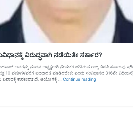
ಂವಿಧಾನಕ್ಕೆ ವಿರುದ್ಧವಾಗಿ ನಡೆಯಿತೇ ಸರ್ಕಾರ?
ಾಹುಕಾರ್ ಅವರನ್ನು ನೂತನ ಅಧ್ಯಕ್ಷರಾಗಿ ನೇಮಕಗೊಳಿಸಿರುವ ರಾಜ್ಯ ಬಿಜೆಪಿ ಸರ್ಕಾರವು 
್ಷ 10 ವರ್ಷಗಳವರೆಗೆ ಪದಧಾರಣೆ ಮಾಡಿರಬೇಕು ಎಂದು ಸಂವಿಧಾನದ 316ನೇ ವಿಧಿಯಲ್ಲಿ ಸ್ಪಷ್ಟ
ವಿವಾದಕ್ಕೆ
ುದು ವಿವಾದಕ್ಕೆ ಕಾರಣವಾಗಿದೆ. ಆಯೋಗಕ್ಕೆ …
Continue reading
ದಾರಿಯಾದ
ಕೆಪಿಎಸ್‌ಸಿ
ಅಧ್ಯಕ್ಷರ
ನೇಮಕ;
ಸಂವಿಧಾನಕ್ಕೆ
ವಿರುದ್ಧವಾಗಿ
ನಡೆಯಿತೇ
ಸರ್ಕಾರ?