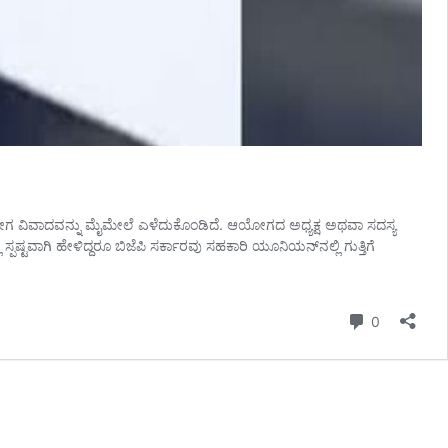
ಇದೀಗ ವಿವಾದವನ್ನು ಮೈಮೇಲೆ ಎಳೆದುಕೊಂಡಿದೆ. ಆಯೋಗದ ಅಧ್ಯಕ್ಷ ಅಥವಾ ಸದಸ್ಯ
ವಾಗಿ ಹೇಳಿದ್ದರೂ ಬಿಜೆಪಿ ಸರ್ಕಾರವು ಸಹಕಾರಿ ಯೂನಿಯನ್‌ನಲ್ಲಿ ಗುತ್ತಿಗೆ
Comment
0