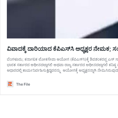
ವಿವಾದಕ್ಕೆ ದಾರಿಯಾದ ಕೆಪಿಎಸ್‌ಸಿ ಅಧ್ಯಕ್ಷರ ನೇಮಕ; ಸ
ಬೆಂಗಳೂರು; ಕರ್ನಾಟಕ ಲೋಕಸೇವಾ ಆಯೋಗ (ಕೆಪಿಎಸ್​ಸಿ)ಕ್ಕೆ ಶಿವಶಂಕರಪ್ಪ ಎಸ್ ಸ
ಭಾರತ ಸರ್ಕಾರದ ಅಧೀನದಲ್ಲಾಗಲಿ ಅಥವಾ ರಾಜ್ಯ ಸರ್ಕಾರದ ಅಧೀನದಲ್ಲಾಗಲಿ ಕನಿಷ್ಠ ಪಕ
ಆಧಾರದಲ್ಲಿ ಕಾರ್ಯನಿರ್ವಹಿಸುತ್ತಿದ್ದವರನ್ನು ಆಯೋಗಕ್ಕೆ ಅಧ್ಯಕ್ಷನನ್ನಾಗಿ ನೇಮಿಸಿರುವ
The File