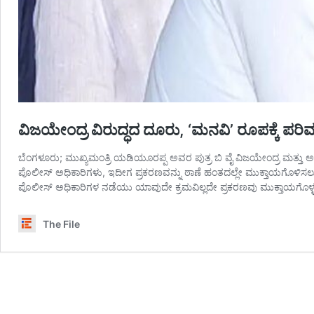
ವಿಜಯೇಂದ್ರ ವಿರುದ್ಧದ ದೂರು, ‘ಮನವಿ’ ರೂಪಕ್ಕೆ ಪರ
ಬೆಂಗಳೂರು; ಮುಖ್ಯಮಂತ್ರಿ ಯಡಿಯೂರಪ್ಪ ಅವರ ಪುತ್ರ ಬಿ ವೈ ವಿಜಯೇಂದ್ರ ಮತ್ತು 
ಪೊಲೀಸ್‌ ಅಧಿಕಾರಿಗಳು, ಇದೀಗ ಪ್ರಕರಣವನ್ನು ಠಾಣೆ ಹಂತದಲ್ಲೇ ಮುಕ್ತಾಯಗೊಳಿಸಲು 
ಪೊಲೀಸ್‌ ಅಧಿಕಾರಿಗಳ ನಡೆಯು ಯಾವುದೇ ಕ್ರಮವಿಲ್ಲದೇ ಪ್ರಕರಣವು ಮುಕ್ತಾಯಗೊಳ್
The File