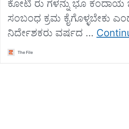
ಕೋಟಿ ರು ಗಳನ್ನು ಭೂ ಕಂದಾಯ 
ಸಂಬಂಧ ಕ್ರಮ ಕೈಗೊಳ್ಳಬೇಕು ಎ
ನಿರ್ದೇಶಕರು ವರ್ಷದ …
Contin
The File