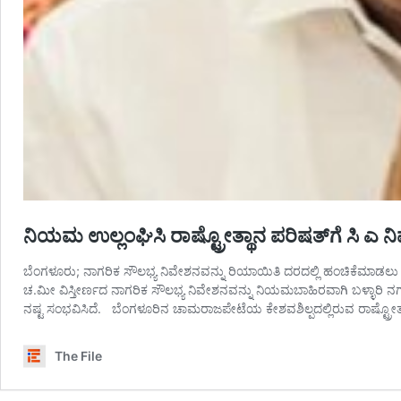
ನಿಯಮ ಉಲ್ಲಂಘಿಸಿ ರಾಷ್ಟ್ರೋತ್ಥಾನ ಪರಿಷತ್‌ಗೆ ಸಿ ಎ ನಿ
ಬೆಂಗಳೂರು; ನಾಗರಿಕ ಸೌಲಭ್ಯ ನಿವೇಶನವನ್ನು ರಿಯಾಯಿತಿ ದರದಲ್ಲಿ ಹಂಚಿಕೆಮಾಡಲ
ಚ.ಮೀ ವಿಸ್ತೀರ್ಣದ ನಾಗರಿಕ ಸೌಲಭ್ಯ ನಿವೇಶನವನ್ನು ನಿಯಮಬಾಹಿರವಾಗಿ ಬಳ್ಳಾರಿ ನಗರಾಭಿವ
ನಷ್ಟ ಸಂಭವಿಸಿದೆ. ಬೆಂಗಳೂರಿನ ಚಾಮರಾಜಪೇಟೆಯ ಕೇಶವಶಿಲ್ಪದಲ್ಲಿರುವ ರಾಷ್ಟ್ರೋ
The File