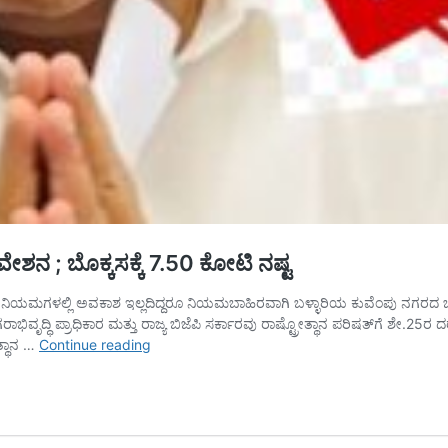
ವೇಶನ ; ಬೊಕ್ಕಸಕ್ಕೆ 7.50 ಕೋಟಿ ನಷ್ಟ
ು ನಿಯಮಗಳಲ್ಲಿ ಅವಕಾಶ ಇಲ್ಲದಿದ್ದರೂ ನಿಯಮಬಾಹಿರವಾಗಿ ಬಳ್ಳಾರಿಯ ಕುವೆಂಪು ನಗರದ 
ೃದ್ಧಿ ಪ್ರಾಧಿಕಾರ ಮತ್ತು ರಾಜ್ಯ ಬಿಜೆಪಿ ಸರ್ಕಾರವು ರಾಷ್ಟ್ರೋತ್ಥಾನ ಪರಿಷತ್‌ಗೆ ಶೇ.25ರ ದ
ನಿಯಮ
ತ್ಥಾನ …
Continue reading
ಉಲ್ಲಂಘಿಸಿ
ರಾಷ್ಟ್ರೋತ್ಥಾನ
ಪರಿಷತ್‌ಗೆ
ಸಿ