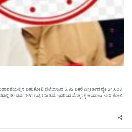
ಬಡಾವಣೆಯಲ್ಲಿನ ಬಹುಕೋಟಿ ಬೆಲೆಬಾಳುವ 5.92 ಎಕರೆ ವಿಸ್ತೀರ್ಣದ ಪೈಕಿ 24,008
ರದಲ್ಲಿ 30 ವರ್ಷಗಳಿಗೆ ಗುತ್ತಿಗೆ ನೀಡಿದೆ. ಇದರಿಂದ ಬೊಕ್ಕಸಕ್ಕೆ ಅಂದಾಜು 7.50 ಕೋಟಿ