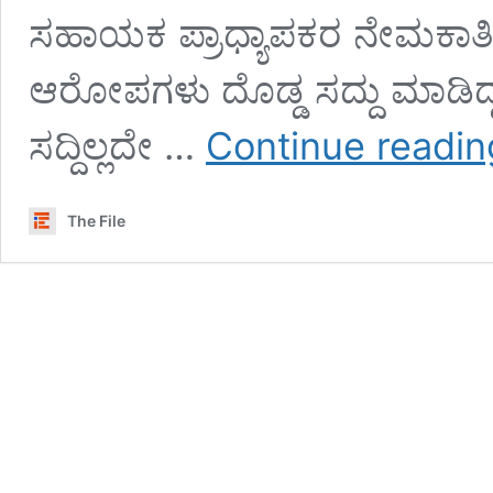
ಸಹಾಯಕ ಪ್ರಾಧ್ಯಾಪಕರ ನೇಮಕಾತಿ
ಆರೋಪಗಳು ದೊಡ್ಡ ಸದ್ದು ಮಾಡಿದ್ದರ
ಸದ್ದಿಲ್ಲದೇ …
Continue readin
The File