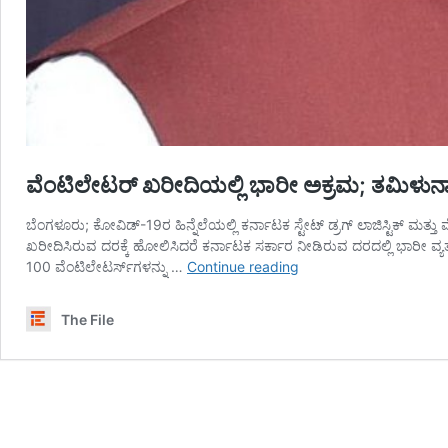
ವೆಂಟಿಲೇಟರ್‌ ಖರೀದಿಯಲ್ಲಿ ಭಾರೀ ಅಕ್ರಮ; ತಮಿಳುನಾಡಿನ
ಬೆಂಗಳೂರು; ಕೋವಿಡ್‌-19ರ ಹಿನ್ನೆಲೆಯಲ್ಲಿ ಕರ್ನಾಟಕ ಸ್ಟೇಟ್‌ ಡ್ರಗ್‌ ಲಾಜಿಸ್ಟಿಕ್‌ 
ಖರೀದಿಸಿರುವ ದರಕ್ಕೆ ಹೋಲಿಸಿದರೆ ಕರ್ನಾಟಕ ಸರ್ಕಾರ ನೀಡಿರುವ ದರದಲ್ಲಿ ಭಾರೀ ವ್ಯತ್ಯಾ
ವೆಂಟಿಲೇಟರ್‌
100 ವೆಂಟಿಲೇಟರ್ಸ್‌ಗಳನ್ನು …
Continue reading
ಖರೀದಿಯಲ್ಲಿ
ಭಾರೀ
The File
ಅಕ್ರಮ;
ತಮಿಳುನಾಡಿನಲ್ಲಿ
4.78
ಲಕ್ಷ,
ಕರ್ನಾಟಕದಲ್ಲಿ
18